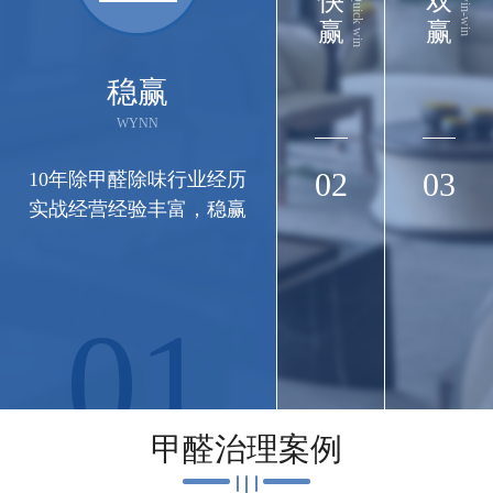
快
双
Quick win
win-win
赢
赢
稳赢
WYNN
02
03
10年除甲醛除味行业经历
实战经营经验丰富，稳赢
01
长江集团
长江三峡实业武汉办公楼（武汉市江岸区三阳
甲醛治理案例
路88号匠心城·三阳中心22-29F）空气治理圆