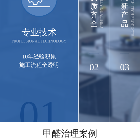
FULLY QUALIFIED
HIGH TECH PRODUCTS
质
新
齐
产
全
品
专业技术
PROFESSIONAL TECHNOLOGY
10年经验积累
施工流程全透明
02
03
01
长江集团
长江三峡实业武汉办公楼（武汉市江岸区三阳
甲醛治理案例
路88号匠心城·三阳中心22-29F）空气治理圆