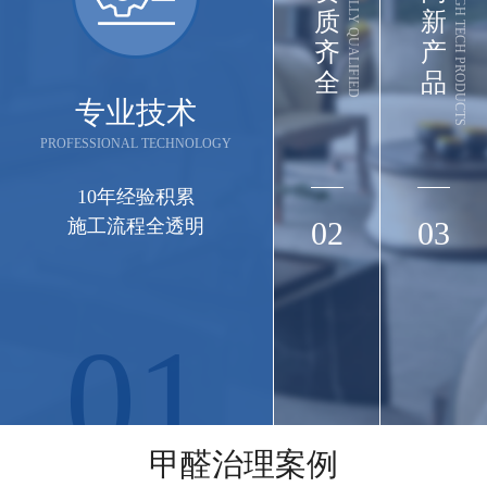
FULLY QUALIFIED
HIGH TECH PRODUCTS
质
新
齐
产
全
品
专业技术
PROFESSIONAL TECHNOLOGY
10年经验积累
施工流程全透明
02
03
01
长江集团
长江三峡实业武汉办公楼（武汉市江岸区三阳
甲醛治理案例
路88号匠心城·三阳中心22-29F）空气治理圆